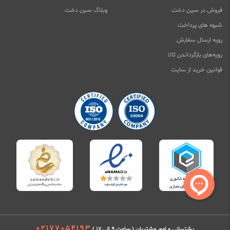
فروش در سین دخت
وبلاگ سین دخت
شیوه های پرداخت
رویه ارسال سفارش
رویه‌های بازگرداندن کالا
قوانین خرید از سایت
02177054193
پشتیبانی و امور مشتریان ( ساعت 9 الی 17 )