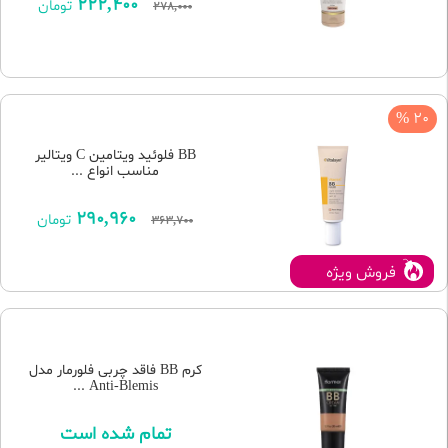
222,400
تومان
278,000
20 %
BB فلوئید ویتامین C ویتالیر
مناسب انواع ...
290,960
تومان
363,700
فروش ویژه
کرم BB فاقد چربی فلورمار مدل
Anti-Blemis ...
تمام شده است