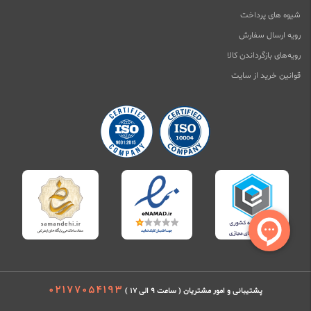
شیوه های پرداخت
رویه ارسال سفارش
رویه‌های بازگرداندن کالا
قوانین خرید از سایت
02177054193
پشتیبانی و امور مشتریان ( ساعت 9 الی 17 )