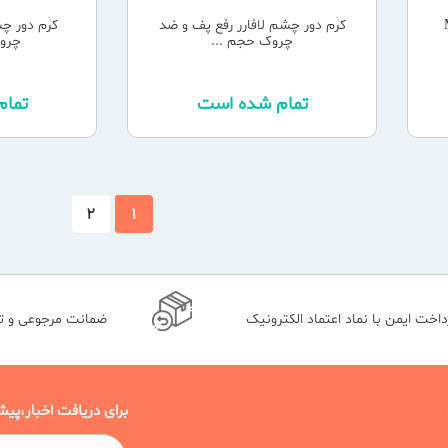
Mat
کرم دور چشم لافارر رفع پف و ضد
کرم دور چش
چروک حجم ...
چروک
تمام شده است
تما
2
1
داخت ایمن با نماد اعتماد الکترونیک
ضمانت مرجوعی و 
برای دریافت اخبار،پیش