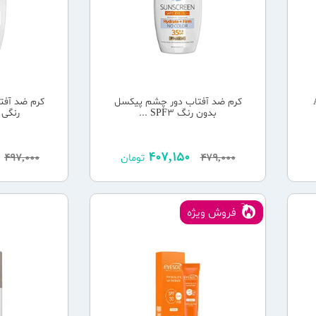
 Age
کرم ضد آفتاب دور چشم پیکسل
کرم ضد آف
بدون رنگ SPF3 ...
رنگی SPF35 حج ..
407,150
479,000
تومان
497,000
فروش ویژه