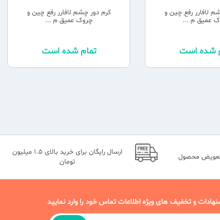
م لافارر رفع چین و
کرم دور چشم لافارر رفع چین و
 عمیق م ...
چروک عمیق م ...
م شده است
تمام شده است
ارسال رایگان برای خرید بالای 1.5 میلیون
تعویض محصول
تومان
نهادات و تخفیف های ویژه اطلاعات تماس خود را وارد نمایید