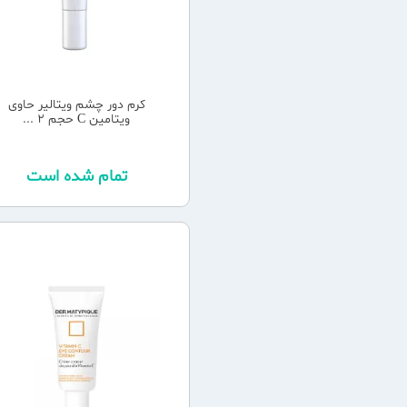
کرم دور چشم ویتالیر حاوی
ویتامین C حجم 2 ...
تمام شده است