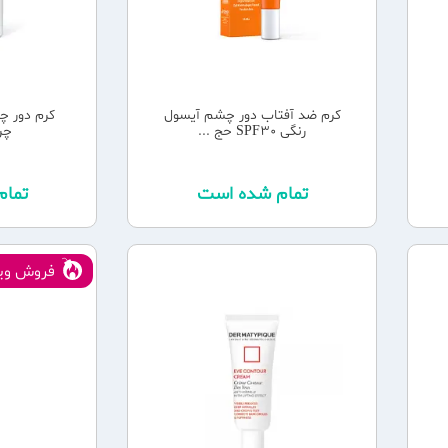
کرم ضد آفتاب دور چشم آیسول
کرم دور چ
رنگی SPF30 حج ...
چروک
تمام شده است
تما
فروش ویژ