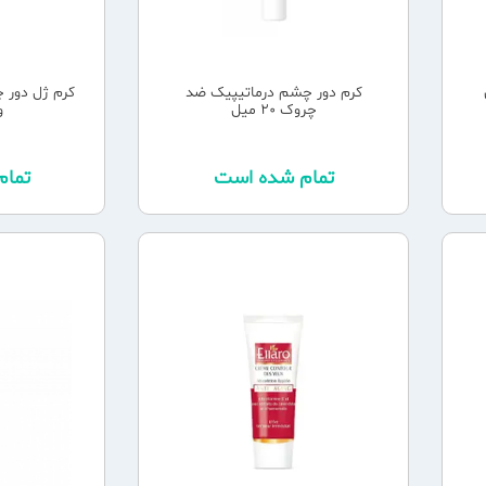
کرم دور چشم درماتیپیک ضد
چروک 20 میل
و
تمام شده است
تما