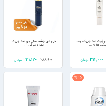
م ژوت ضد چروک، پف
کرم دور چشم سان وی ضد چروک،
ی 15 م ...
پف و تیرگی 1 ...
231,120
312,000
تومان
288,900
تومان
15 %