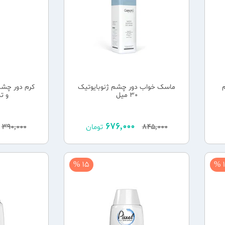
ماسک خواب دور چشم ژنوبایوتیک
کرم دور چش
30 میل
و تیرگ
676,000
845,000
تومان
390,000
15 %
1