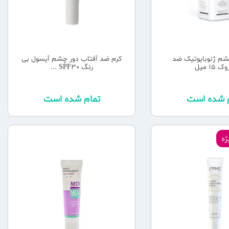
شم ژنوبایوتیک ضد
کرم ضد آفتاب دور چشم آیسول بی
 15 میل
رنگ SPF30 ...
م شده است
تمام شده است
ه