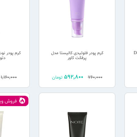
Dail
کرم پودر فلوئیدی کالیستا مدل
کرم پودر نو
پرفکت کاور
دتوکس 
592,800
760,000
تومان
1,160,000
فروش ویژ