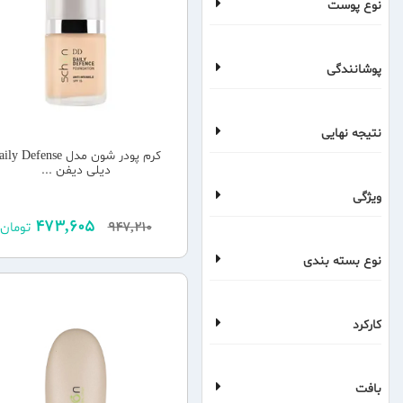
نوع پوست
پوشانندگی
نتیجه نهایی
کرم پودر شون مدل y Defense
دیلی دیفن ...
ویژگی
473,605
947,210
تومان
نوع بسته بندی
کارکرد
بافت