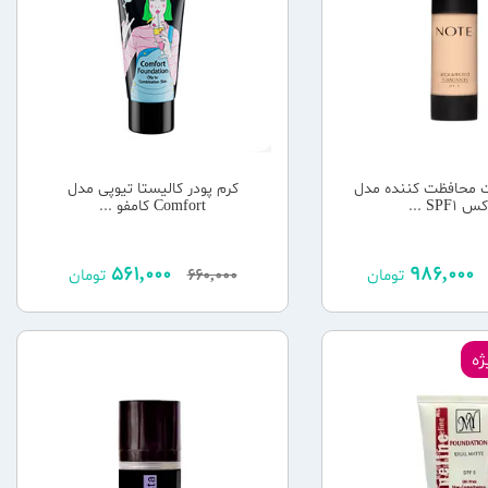
ت محافظت کننده مدل
کرم پودر کالیستا تیوپی مدل
SPF1 ...
Comfort کامفو ...
561,000
986,000
تومان
660,000
تومان
ه