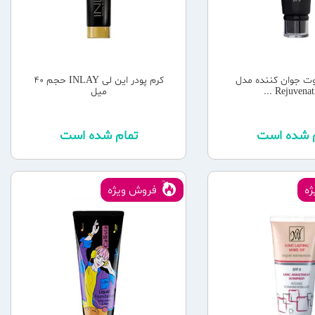
وت جوان کننده مدل
کرم پودر این لی INLAY حجم 40
Rejuvenating
میل
م شده است
تمام شده است
ه
فروش ویژه