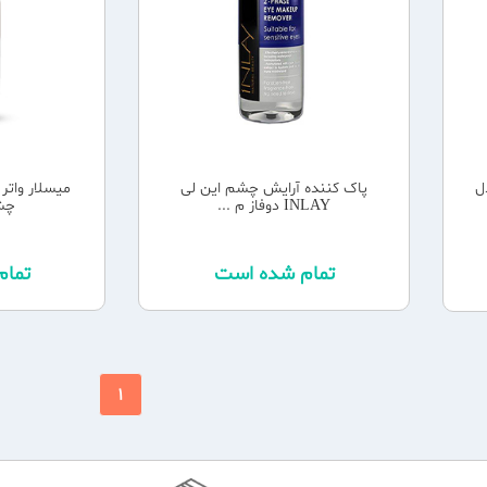
ل
پاک کننده آرایش چشم این لی
میسلار واتر
INLAY دوفاز م ...
چشم 20
تمام شده است
تما
1