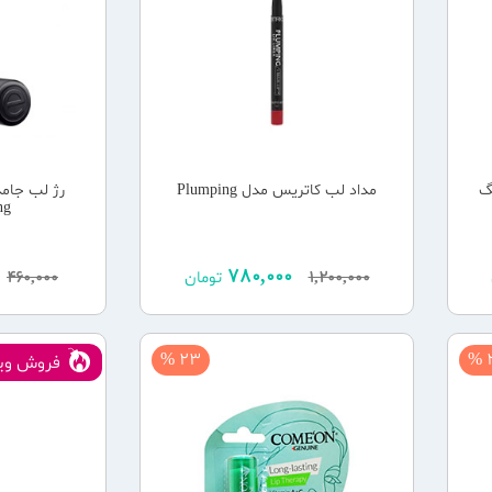
گ
مداد لب کاتریس مدل Plumping
رژ لب جام
ng
780,000
1,200,000
تومان
460,000
23 %
2
فروش ویژ