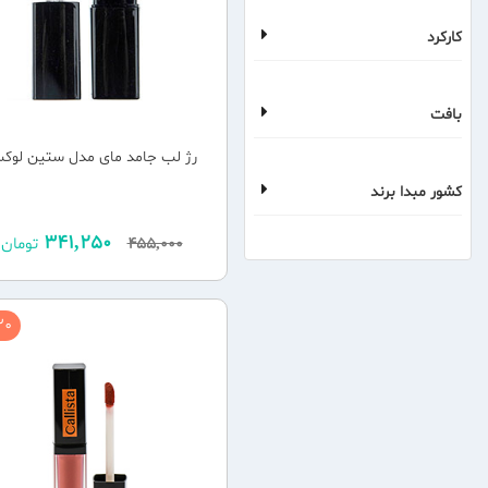
کارکرد
بافت
رژ لب جامد مای مدل ستین لوک
کشور مبدا برند
341,250
455,000
تومان
0 %