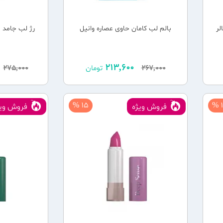
لر
بالم لب کامان حاوی عصاره وانیل
رژ لب جامد 
213,600
267,000
تومان
275,000
15 %
1
فروش ویژه
فروش ویژ