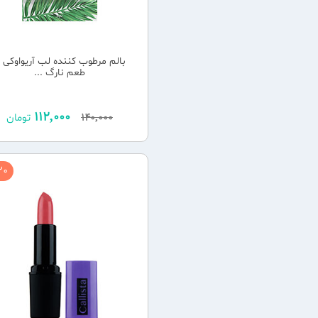
بالم مرطوب کننده لب آریواوکی ب
طعم نارگ ...
112,000
140,000
تومان
0 %