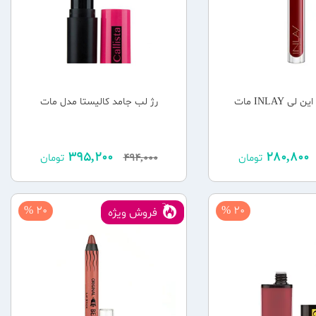
ی INLAY مات
رژ لب جامد کالیستا مدل مات
395,200
280,800
تومان
494,000
تومان
20 %
20 %
فروش ویژه