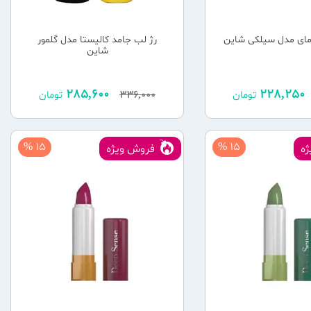
مای مدل سیلکی شاین
رژ لب جامد کالیستا مدل گلمور
شاین
285,600
228,250
تومان
336,000
تومان
15 %
15 %
ه
فروش ویژه