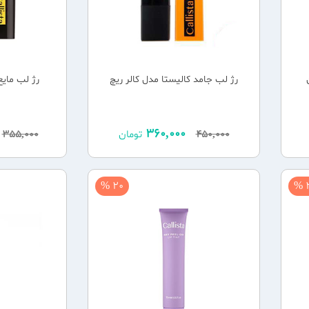
رژ لب جامد کالیستا مدل کالر ریچ
رژ لب مایع
360,000
450,000
تومان
355,000
20 %
2