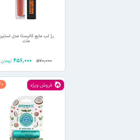
رژ لب مایع کالیستا مدل استین
مات
456,000
570,000
تومان
0 %
فروش ویژه