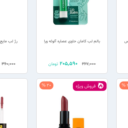
س
بالم لب کامان حاوی عصاره آلوئه ورا
رژ لب مایع این ل
205,590
267,000
تومان
360,000
20 %
2
فروش ویژه