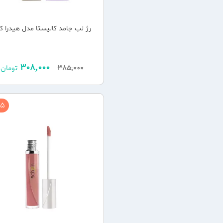
رژ لب جامد کالیستا مدل هیدرا کا
308,000
385,000
تومان
5 %