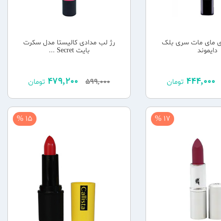
ی مای مات سری بلک
رژ لب مدادی کالیستا مدل سکرت
دایموند
بایت Secret ...
479,200
444,000
تومان
599,000
تومان
15 %
17 %