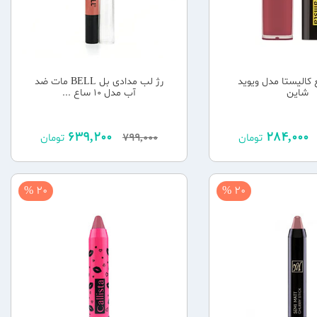
 کالیستا مدل ویوید
رژ لب مدادی بل BELL مات ضد
شاین
آب مدل 10 ساع ...
639,200
284,000
تومان
799,000
تومان
20 %
20 %