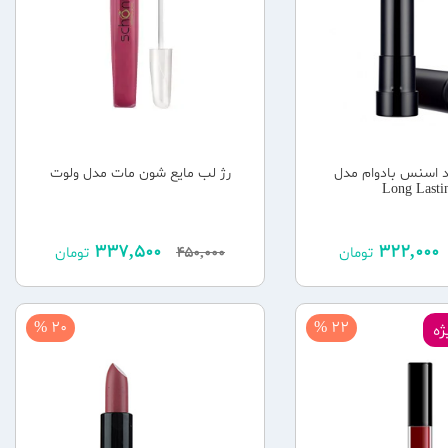
د اسنس بادوام مدل
رژ لب مایع شون مات مدل ولوت
Long Lasti
337,500
322,000
تومان
450,000
تومان
20 %
22 %
ه