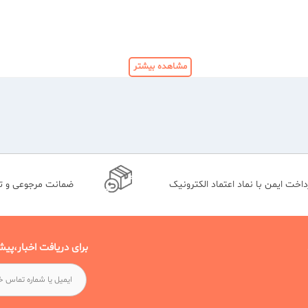
 هر کدام از این ها انواع خاص خود را دارند. برای خرید لوازم آرایش لب باید از
مشاهده بیشتر
خرید رژ لب جامد
 مخملی و مات بدهد. اگر مراسم رسمی در پیش دارید
توص
داخت ایمن با نماد اعتماد الکترونیک
ضمانت مرجوعی و 
برای دریافت اخبار،پیش
رژ لب مدادی
ده از
، باعث تسلط بیشتری بر رژ لب کشیدن می شود. رژ لب مدا
 تراشید.