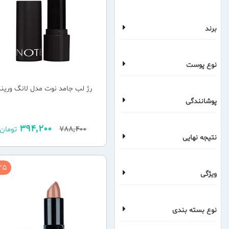
برند
نوع پوست
رژ لب جامد نوت مدل لانگ ورین
پوشانندگی
394,200
788,400
تومان
نتیجه نهایی
5 %
ویژگی
نوع بسته بندی