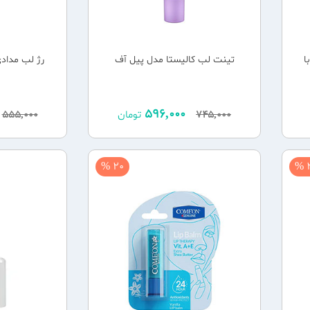
ا
تینت لب کالیستا مدل پیل آف
رژ لب مداد
596,000
745,000
تومان
555,000
20 %
2