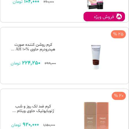
104,000
تومان
260,000
فروش ویژه
25 %
کرم روشن کننده صورت
هیدرودرم حاوی %10 AH ...
224,250
تومان
299,000
20 %
کرم ضد لک روز و شب
ژنوبایوتیک حاوی ویتام ...
920,000
تومان
1,150,000