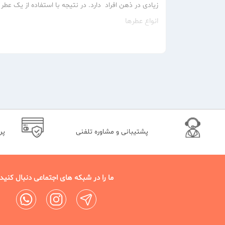
زیادی در ذهن افراد دارد. در نتیجه با استفاده از یک عط
انواع عطرها
پرفیوم (Perfume)
هستند.
ادو پرفیوم (Eau de parfum)
این نوع از عطر، دارای غلظتی در حدود 15-7 درصد، با ماندگاری متوسط است.
پشتیبانی و مشاوره تلفنی
پر
ادو تویلت (Eau de Toilette)
این دسته دارای 8 تا 15 درصد اسانس روغنی معطر هستند و ماندگاری کمتری نسبت یه ادو پرفیوم ها دارند.
اوفرش (Eau Fraiche)
ما را در شبکه های اجتماعی دنبال کنید
پوست، به ویژه پس از اصلاح صورت به عنوان افتر شیو اس
تفاوت عطر و ادکلن