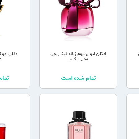
ادکلن ادو پرفیوم زنانه نینا ریچی
ادکلن ادو ت
مدل Ric ...
ه
تمام شده است
تما