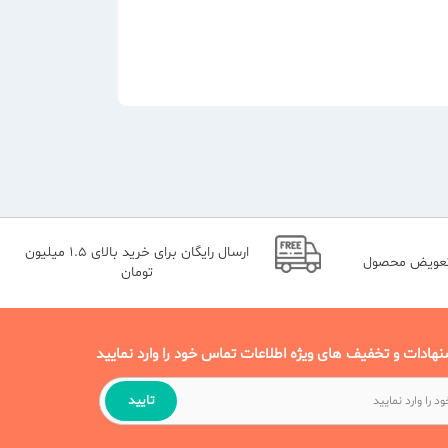
خالص و ماندگارترین نوع عطر "پرفیوم" است. غلظت عصاره این عطر بین 40_15 درصد بوده و قیمت بسیار بالایی دارند. پرفیوم ها دارای بهترین و بادوام ترین رایحه با 22 درصد اسانس روغنی
ارسال رایگان برای خرید بالای 1.5 میلیون
تعویض محصول
تومان
نهادات و تخفیف های ویژه اطلاعات تماس خود را وارد نمایید
شدن روغن های معطر با آب تولید می شوند که از آن ها معمولا برای تر و تازه کردن
تایید