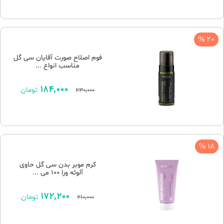
20 %
فوم اصلاح صورت آقایان سی گل
مناسب انواع ...
184,000
تومان
230,000
18 %
کرم موبر بدن سی گل حاوی
آلوئه ورا 100 می ...
172,200
تومان
210,000