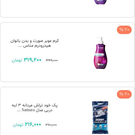
20 %
کرم موبر صورت و بدن بانوان
هیدرودرم مناس ...
319,200
تومان
399,000
20 %
پک خود تراش مردانه 3 لبه
دربی مدل Samura ...
216,000
تومان
270,000