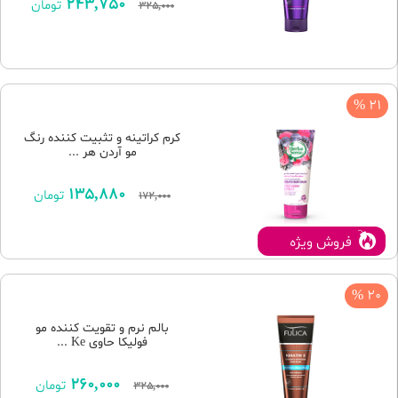
243,750
تومان
325,000
21 %
کرم کراتینه و تثبیت کننده رنگ
مو آردن هر ...
135,880
تومان
172,000
فروش ویژه
20 %
بالم نرم و تقویت کننده مو
فولیکا حاوی Ke ...
260,000
تومان
325,000