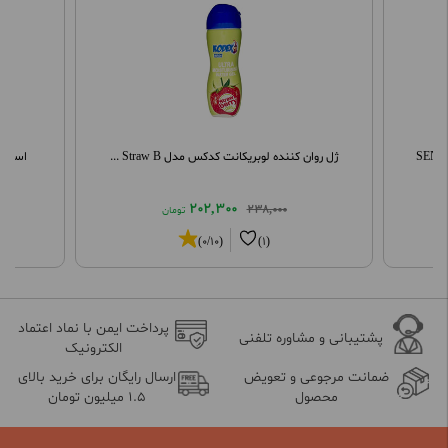
ژل روان کننده لوبریکانت کدکس مدل Straw B ...
اسپری ت
202,300
238,000
تومان
(0/10)
(1)
پرداخت ایمن با نماد اعتماد
پشتیبانی و مشاوره تلفنی
الکترونیک
ضمانت مرجوعی و تعویض
ارسال رایگان برای خرید بالای
محصول
1.5 میلیون تومان