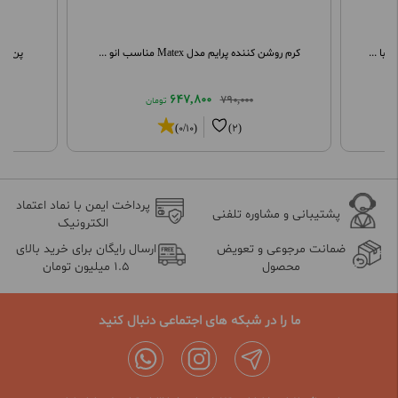
با ...
کرم روشن کننده پرایم مدل Matex مناسب انو ...
پن ویتامین C ویتالیر 
647,800
790,000
تومان
(0/10)
(2)
پرداخت ایمن با نماد اعتماد
پشتیبانی و مشاوره تلفنی
الکترونیک
ضمانت مرجوعی و تعویض
ارسال رایگان برای خرید بالای
محصول
1.5 میلیون تومان
ما را در شبکه های اجتماعی دنبال کنید