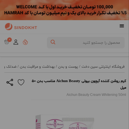
SINDOKHT
0
فروشگاه اینترنتی سین دخت
/
پوست و بدن
/
بهداشت و مراقبت بدن
/
ضدلک و رو
کرم روشن کننده آیچون بیوتی Aichun Beauty مناسب بدن 50
میل
Aichun Beauty Cream Whitening 50ml