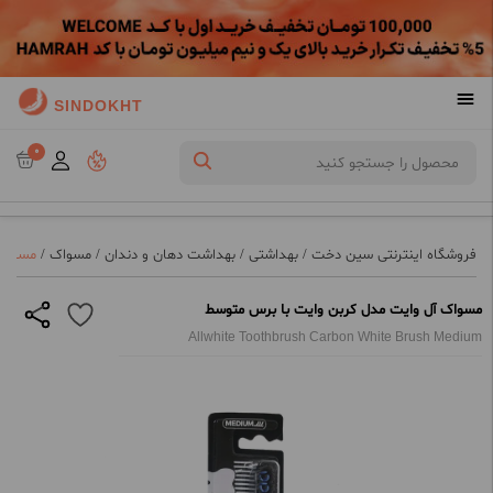
SINDOKHT
0
فروشگاه اینترنتی سین دخت
/
بهداشتی
/
بهداشت دهان و دندان
/
مسواک
/
مسواک 
مسواک آل وایت مدل کربن وایت با برس متوسط
Allwhite Toothbrush Carbon White Brush Medium