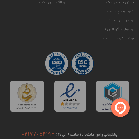
فروش در سین دخت
وبلاگ سین دخت
شیوه های پرداخت
رویه ارسال سفارش
رویه‌های بازگرداندن کالا
قوانین خرید از سایت
02177054193
پشتیبانی و امور مشتریان ( ساعت 9 الی 17 )