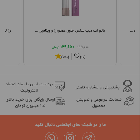
وه ...
بالم لب دیپ سنس حاوی عصاره رز و ویتامین ...
رژ لب م
169,150
199,000
تومان
(0/10)
(10)
پرداخت ایمن با نماد اعتماد
پشتیبانی و مشاوره تلفنی
الکترونیک
ضمانت مرجوعی و تعویض
ارسال رایگان برای خرید بالای
محصول
1.5 میلیون تومان
ما را در شبکه های اجتماعی دنبال کنید