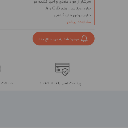
سرشار از مواد مغذی و احیا کننده مو
حاوی ویتامین های C ،B و A
حاوی روغن های گیاهی
مشاهده بیشتر
طیف رنگی بلوند تنباکویی متوسط و خیلی روشن
دارای پروتئین های هیدرولیز شده، فسفر، منیزیم و امگا 3
ساخت ایران، تحت لیسانس آلمان
موجود شد به من اطلاع بده
ایجاد استحکام در ریشه موها
پرداخت امن با نماد اعتماد
ضمانت م