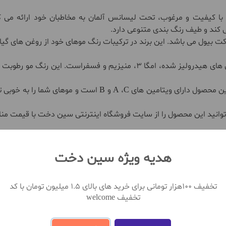
 با کیفیت و مرغوب، تحت لیسانس آلمان به مخاطبان خود ارائه می ک
 کند و طیف رنگ بندی متنوعی دارد.
رکت بیول می باشد. این برند در ترکیبات رنگ موهای خود از روغن های گیا
رنگ مو آرکانوم سری بلوند تنباکویی حجم 100 میل حاوی پروتئین های هیدرولیز 
رنگ مو آرکانوم سرشار از مواد مغذی و احیا کننده مو می باشد. ا
هدیه ویژه سین دخت
تخفیف 100هزار تومانی برای خرید های بالای 1.5 میلیون تومان با کد
تخفیف welcome