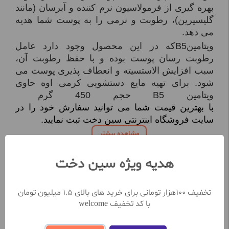
بهره گیری از فرمولاسیون نرم کننده و آبرسان (مانند
گلیسیرین)، رطوبت و نرمی را به پوست شما هدیه
می دهد.
ویتامین
B5
که در این محصول وجود دارد عامل
رطوبت رسان پوست بوده و با حفظ رطوبت آن،
سبب افزایش الاستسیته و انعطاف پذیری پوست می
شود
.
برای تهیه مایع دستشویی کرمی اوه حاوی
ویتامین B5 حجم 450 گرم
با بهترین قیمت شما می توانید سفارش خود را در
سایت فروشگاه اینترنتی سین دخت ثبت نمایید.
مشاهده بیشتر
هدیه ویژه سین دخت
نظرات کاربران
تخفیف 100هزار تومانی برای خرید های بالای 1.5 میلیون تومان
با کد تخفیف welcome
تعداد نظرات ثبت شده تا کنون 0
نظر خود را در خصوص این محصول ثبت کنید