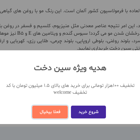
جم 100 میل، ررنگ مویی فوق العاده با فرمولاسیون کشور آلمان است. این رنگ مو با رو
، این امر نتیجه عناصر معدنی مثل منیزیوم، کلسیم و فسفر در روغن 
د! سبوس گندم و ویتامین های E و B5 نیز موهایتان را تقویت می کند.
رنتی سین دخت خریداری نمایید.
هدیه ویژه سین دخت
تخفیف 100هزار تومانی برای خرید های بالای 1.5 میلیون تومان با کد
تخفیف welcome
شروع خرید
فعلا بیخیال
مشاهده بیشتر