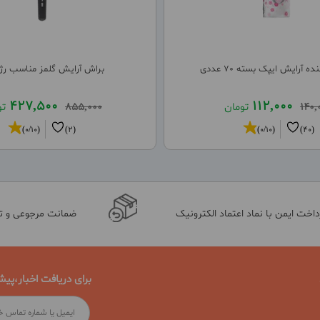
ه آرایش ایپک بسته 70 عددی
براش آرایش گلمز مناسب رژ 
427,500
112,000
140,
تومان
855,000
تو
(0/10)
(2)
(0/10)
(40)
داخت ایمن با نماد اعتماد الکترونیک
ضمانت مرجوعی و 
برای دریافت اخبار،پیش