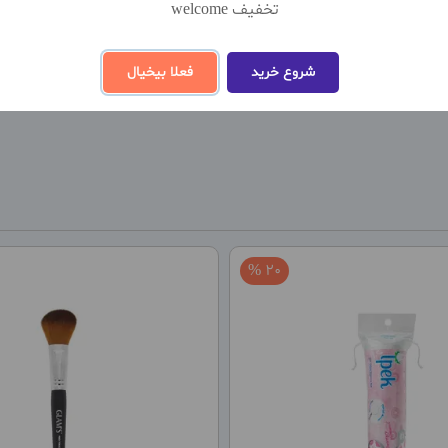
تخفیف welcome
نظ
شروع خرید
فعلا بیخیال
20 %