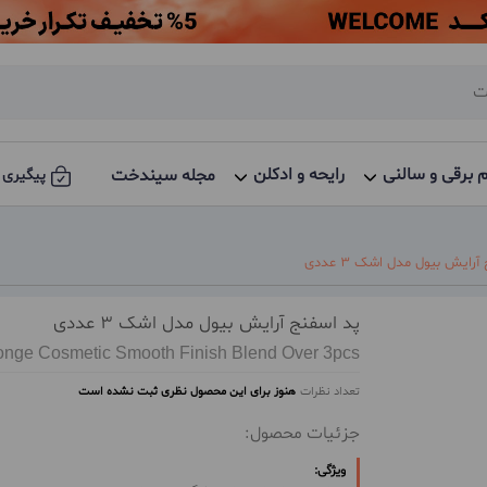
م برقی و سالنی
رایحه و ادکلن
مجله سیندخت
پیگیری 
رایش بیول مدل اشک 3 عددی
پد اسفنج آرایش بیول مدل اشک 3 عددی
onge Cosmetic Smooth Finish Blend Over 3pcs
تعداد نظرات
هنوز برای این محصول نظری ثبت نشده است
جزئیات محصول:
ویژگی: