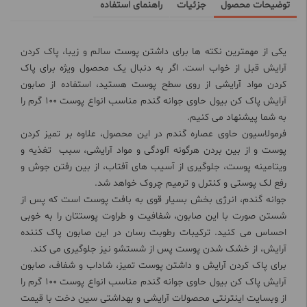
توضیحات محصول
جزئیات
راهنمای استفاده
یکی از مهمترین نکته ها برای داشتن پوست سالم و زیبا، پاک کردن
آرایش قبل از خواب است. اگر به دنبال یک محصول ویژه برای پاک
کردن مواد آرایشی از روی سطح پوست هستید، استفاده از صابون
آرایش پاک کن بیول حاوی جوانه گندم مناسب انواع پوست 100 گرم را
به شما پیشنهاد می کنیم.
فرمولاسیون حاوی عصاره گندم در این محصول، علاوه بر تمیز کردن
پوست و از بین بردن هرگونه آلودگی و مواد آرایشی، سبب تغذیه و
ویتامینه پوست، جلوگیری از آسیب های آفتاب، از بین رفتن جوش و
رفع لک پوستی و کنترل و ترمیم چروک خواهد شد.
جوانه گندم، انرژی بخش بسیار قوی به بافت پوست است که پس از
شستن صورت با این صابون، شفافیت و طراوت پوستتان را به خوبی
احساس می کنید. ترکیبات رطوبت رسان در این صابون پاک کننده
آرایش، از خشک شدن پوست پس از شستشو نیز جلوگیری می کند.
برای پاک کردن آرایش و داشتن پوست تمیز، شاداب و شفاف، صابون
آرایش پاک کن بیول حاوی جوانه گندم مناسب انواع پوست 100 گرم را
از وبسایت اینترنتی محصولات آرایشی و بهداشتی سین دخت با قیمت