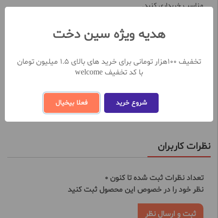
مناسب خریداری کنید.
از ویژگی های منحصر به فرد صابون آرایش پاک کن بیول حاوی جوانه
گندم مناسب انواع پوست 100 گرم:
هدیه ویژه سین دخت
با قدرت پاک کنندگی بالا
مناسب انواع پوست
حاوی عصاره جوانه گندم
تخفیف 100هزار تومانی برای خرید های بالای 1.5 میلیون تومان
کمک به رفع چین و چروک
با کد تخفیف welcome
نرم کننده و آبرسانی به پوست
تغذیه کننده سلول های پوستی
شروع خرید
فعلا بیخیال
مشاهده بیشتر
نظرات کاربران
تعداد نظرات ثبت شده تا کنون 0
نظر خود را در خصوص این محصول ثبت کنید
ثبت و ارسال نظر