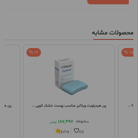
محصولات مشابه
17 %
15 %
پن هیدراویت ویتالیر مناسب پوست خشک اتوپی ...
پن هیدر
187,497
225,900
تومان
(0/10)
(0)