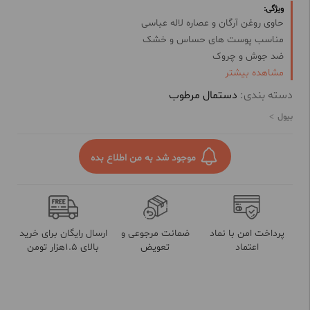
ویژگی:
حاوی روغن آرگان و عصاره لاله عباسی
مناسب پوست های حساس و خشک
ضد جوش و چروک
مشاهده بیشتر
نرم کننده پوست
بدون نیاز به آبکشی
دسته بندی:
دستمال مرطوب
پاک کردن مواد آرایشی، آلودگی و چربی از سطح پوست
بیول
موجود شد به من اطلاع بده
پرداخت امن با نماد
ضمانت مرجوعی و
ارسال رایگان برای خرید
اعتماد
تعویض
بالای 1.5هزار تومن