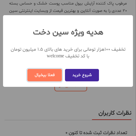
مرطوب پاک کننده آرایش بیول مناسب پوست خشک و حساس بسته
20 عددی را به صورت آنلاین و بهترین قیمت از وبسایت اینترنتی سین
دخت خریداری کنید.
هدیه ویژه سین دخت
از ویژگی های اصلی دستمال مرطوب پاک کننده آرایش بیول مناسب
پوست خشک و حساس بسته 20 عددی:
پاک کردن مواد آرایشی، آلودگی و چربی های اضافی از سطح پوست
تخفیف 100هزار تومانی برای خرید های بالای 1.5 میلیون تومان
حاوی روغن آرگان و عصاره لاله عباسی
با کد تخفیف welcome
مناسب پوست های حساس و خشک
ضد جوش و چروک
نرم کننده پوست
شروع خرید
فعلا بیخیال
بدون نیاز به آبکشی
مشاهده بیشتر
نظرات کاربران
تعداد نظرات ثبت شده تا کنون 0