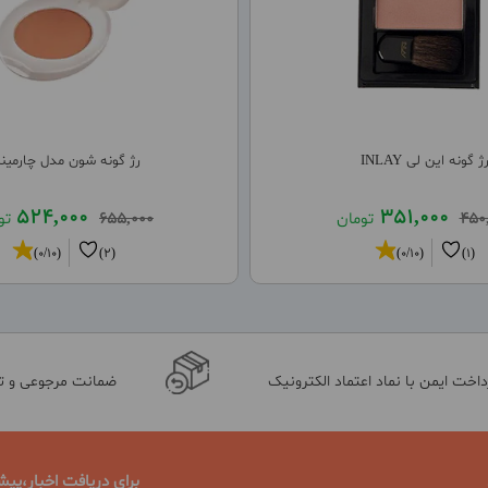
ژ گونه این لی INLAY
رژ گونه شون مدل چارمین
524,000
351,000
450
تومان
655,000
تو
(0/10)
(2)
(0/10)
(1)
داخت ایمن با نماد اعتماد الکترونیک
ضمانت مرجوعی و 
برای دریافت اخبار،پیش