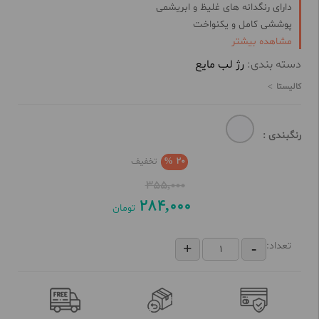
دارای رنگدانه های غلیظ و ابریشمی
پوششی کامل و یکنواخت
مشاهده بیشتر
رنگبندی فوق العاده جذاب
مناسب آرایش های ملایم و روزانه
دسته بندی:
رژ لب مایع
کالیستا
رنگبندی :
20 %
تخفیف
355,000
284,000
تومان
تعداد: