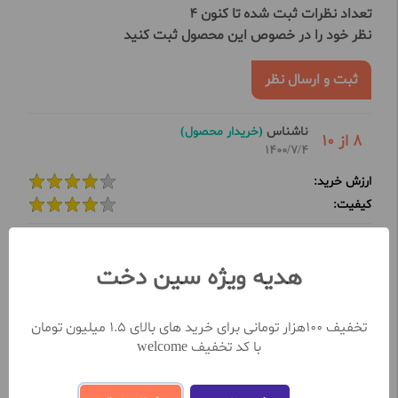
تعداد نظرات ثبت شده تا کنون 4
نظر خود را در خصوص این محصول ثبت کنید
ثبت و ارسال نظر
ناشناس
(خریدار محصول)
8 از 10
1400/7/4
ارزش خرید:
کیفیت:
+ نکات مثبت :
- نکات منفی :
هدیه ویژه سین دخت
دوسش داشتم رنگ ملایمی داره ، ماندگاریشم تا وقتی غذا
نخوری خوبه.مثل برق لب میمونه ولی رنگیش
تخفیف 100هزار تومانی برای خرید های بالای 1.5 میلیون تومان
با کد تخفیف welcome
کمالی
(خریدار محصول)