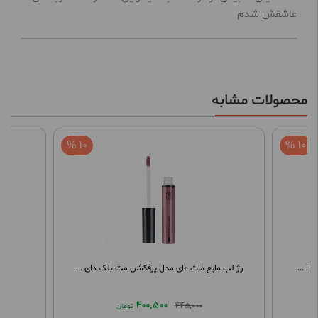
عاشقش شدم
محصولات مشابه
10 %
10 %
رژ لب مایع مات مای مدل پرفکشن مت بلک دای ...
400,500
445,000
تومان