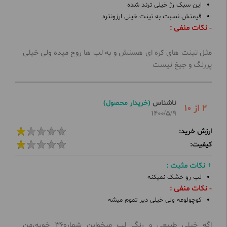
این سبک رژ خیلی ترند شده
قیمتش نسبت به تینت خیلی ارزونتره
- نکات منفی :
مثل تینت های کره ای هستش و به لب ها روح میده ولی خیلی
پررنگ و جیغ نیست
ناشناس
(خریدار محصول)
2 از 10
1400/5/9
ارزش خرید:
کیفیت:
+ نکات مثبت :
لب رو خشک نمیکنه
- نکات منفی :
کوچولوعه ولی خیلی دیر تموم میشه
اگه خیلی طبیعی و رنگ لب میخواین شماره۳۶ خوبه،من