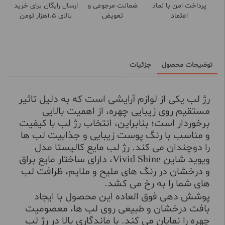
پرداخت امن با نماد
ضمانت مرجوعی و
ارسال رایگان برای خرید
اعتماد
تعویض
بالای 1.5هزار تومن
توضیحات محصول
جزئیات
رژ لب یکی از لوازم آرایشی است که به دلیل تاثیر
مستقیم روی زیبایی چهره، از اهمیت بالایی
برخوردار است؛ بنابراین، انتخاب رژ لب با کیفیت
و مناسب با رنگ پوست زیبایی و جذابیت لب ها
را دوچندان می کند. رژ لب مایع کالیستا مدل
ویوید شاین Vivid Shine، دارای ساختار مایع براق
و درخشان در رنگ های ملیح و ملایم، ظرافت لب
های شما را به رخ می کشد.
پوشش دهی فوق العاده این محصول با ایجاد
بافت درخشان و طبیعی روی لب ها، معصومیت
چهره را نمایان می کند. با ماندگاری بالا در رژ لب