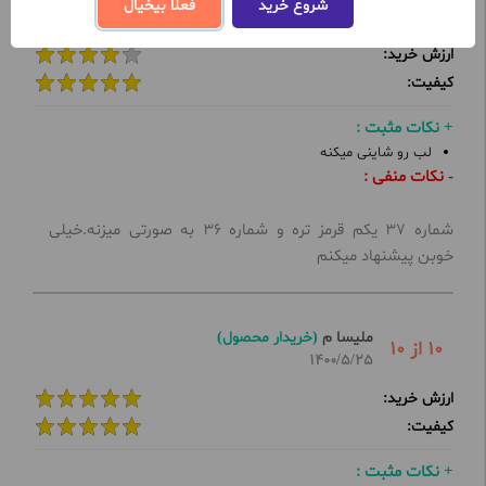
9 از 10
شروع خرید
فعلا بیخیال
1400/6/9
ارزش خرید:
کیفیت:
+ نکات مثبت :
لب رو شاینی میکنه
- نکات منفی :
شماره 37 یکم قرمز تره و شماره 36 به صورتی میزنه.خیلی
خوبن پیشنهاد میکنم
ملیسا م
(خریدار محصول)
10 از 10
1400/5/25
ارزش خرید:
کیفیت:
+ نکات مثبت :