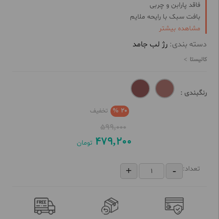
فاقد پارابن
و چربی
بافت سبک با رایحه ملایم
مشاهده بیشتر
مورد تأیید متخصصین پوست
سرشار از ویتامین های بازسازی کننده
دسته بندی:
رژ لب جامد
حاوی روغن ماکادمیا و کره شی جهت حجم‌دهی به لب‌ها
کالیستا
رنگبندی :
20 %
تخفیف
599,000
479,200
تومان
تعداد: