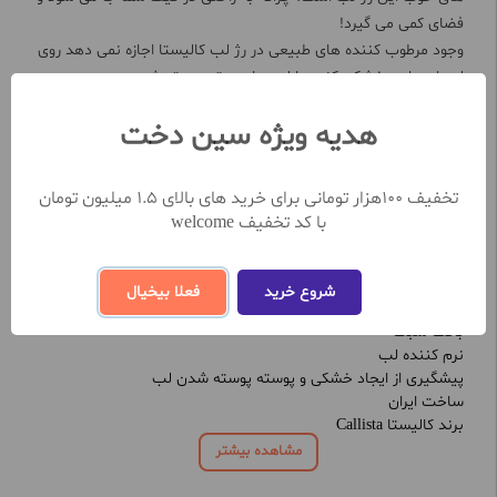
فضای کمی می گیرد!
وجود مرطوب کننده های طبیعی در رژ لب کالیستا اجازه نمی دهد روی
لب احساس خشکی کنید یا لب ها پوسته پوسته شود.
هدیه ویژه سین دخت
برای خرید رژ لب مدادی کالیستا مدل سکرت بایت Secret Bite با
بهترین قیمت می توانید سفارش خود را در سایت فروشگاه اینترنتی
سین دخت ثبت نمایید.
تخفیف 100هزار تومانی برای خرید های بالای 1.5 میلیون تومان
با کد تخفیف welcome
ویژگی های رژ لب مدادی کالیستا مدل سکرت بایت Secret Bite
بافت رنگ طبیعی و جذاب
بی نقص و صاف
شروع خرید
فعلا بیخیال
ماندگاری بسیار خوب
بافت سبک
نرم کننده لب
پیشگیری از ایجاد خشکی و پوسته پوسته شدن لب
ساخت ایران
برند کالیستا Callista
مشاهده بیشتر