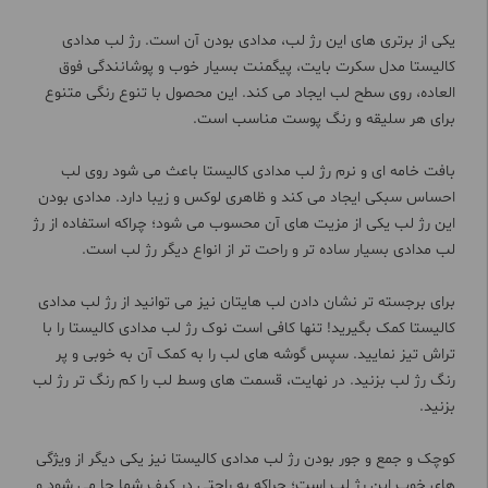
یکی از برتری های این رژ لب، مدادی بودن آن است. رژ لب مدادی
کالیستا مدل سکرت بایت، پیگمنت بسیار خوب و پوشانندگی فوق
العاده، روی سطح لب ایجاد می کند. این محصول با تنوع رنگی متنوع
برای هر سلیقه و رنگ پوست مناسب است.
بافت خامه ای و نرم رژ لب مدادی کالیستا باعث می شود روی لب
احساس سبکی ایجاد می کند و ظاهری لوکس و زیبا دارد. مدادی بودن
این رژ لب یکی از مزیت های آن محسوب می شود؛ چراکه استفاده از رژ
لب مدادی بسیار ساده تر و راحت تر از انواع دیگر رژ لب است.
برای برجسته تر نشان دادن لب هایتان نیز می توانید از رژ لب مدادی
کالیستا کمک بگیرید! تنها کافی است نوک رژ لب مدادی کالیستا را با
تراش تیز نمایید. سپس گوشه های لب را به کمک آن به خوبی و پر
رنگ رژ لب بزنید. در نهایت، قسمت های وسط لب را کم رنگ تر رژ لب
بزنید.
کوچک و جمع و جور بودن رژ لب مدادی کالیستا نیز یکی دیگر از ویژگی
های خوب این رژ لب است؛ چراکه به راحتی در کیف شما جا می شود و