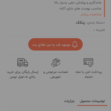
ماندگاری و پوشش دهی بسیار بالا
مناسب پوست های دارای آکنه
مشاهده بیشتر
حاوی ویتامین های A، E و F
شاداب و جوان کننده پوست
دسته بندی:
پنکک
کاهش قرمزی و التهاب پوست
کالیستا
موجود شد به من اطلاع بده
پرداخت امن با نماد
ضمانت مرجوعی و
ارسال رایگان برای خرید
اعتماد
تعویض
بالای 1.5هزار تومن
توضیحات محصول
جزئیات