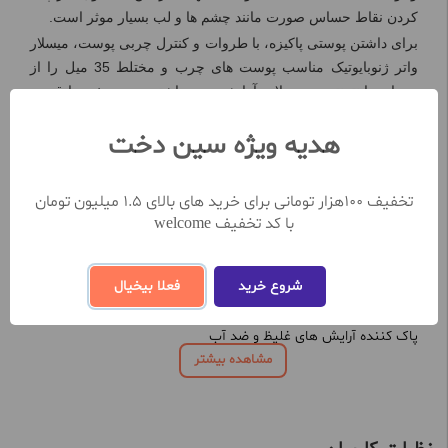
کردن نقاط حساس صورت مانند چشم ها و لب بسیار موثر است.
برای داشتن پوستی پاکیزه، با طروات و کنترل چربی پوست، میسلار
واتر ژنوبایوتیک مناسب پوست های چرب و مختلط 35 میل را از
وبسایت اینترنتی محصولات آرایشی و بهداشتی سین دخت با قیمت
مناسب و نماد اعتماد الکترونیکی خریداری نمایید.
هدیه ویژه سین دخت
از ویژگی های اصلی میسلار واتر ژنوبایوتیک مناسب پوست چرب و
مختلط 35 میل:
کنترل چربی پوست
تخفیف 100هزار تومانی برای خرید های بالای 1.5 میلیون تومان
پیشگیری از بروز جوش
با کد تخفیف welcome
کاهش براقیت پوست چرب
ضد حساسیت و التهاب
پاکسازی ملایم پوست از مواد آرایشی
شروع خرید
فعلا بیخیال
استفاده از فناوری نوین میسل
فاقد مواد صابونی، پارابن، روغن و الکل
پاک کننده آرایش های غلیظ و ضد آب
مشاهده بیشتر