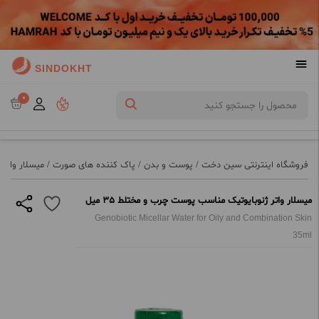
SINDOKHT
0
فروشگاه اینترنتی سین دخت
/
پوست و بدن
/
پاک کننده های صورت
/
میسلار واتر
میسلار واتر ژنوبایوتیک مناسب پوست چرب و مختلط 35 میل
Genobiotic Micellar Water for Oily and Combination Skin
35ml