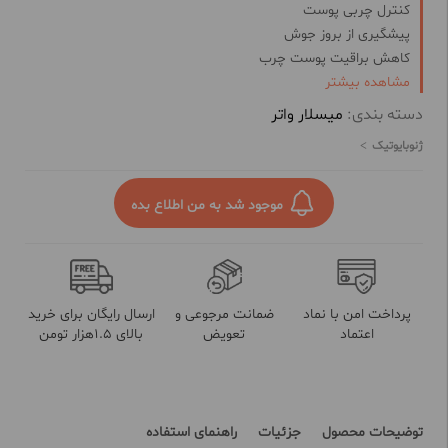
کنترل چربی پوست
پیشگیری از بروز جوش
کاهش براقیت پوست چرب
مشاهده بیشتر
ضد حساسیت و التهاب
استفاده از فناوری نوین میسل
دسته بندی:
میسلار واتر
پاکسازی ملایم پوست از مواد آرایشی
ژنوبایوتیک
فاقد مواد صابونی، پارابن، روغن و الکل
پاک کننده آرایش های غلیظ و ضد آب
موجود شد به من اطلاع بده
پرداخت امن با نماد
ضمانت مرجوعی و
ارسال رایگان برای خرید
اعتماد
تعویض
بالای 1.5هزار تومن
توضیحات محصول
جزئیات
راهنمای استفاده