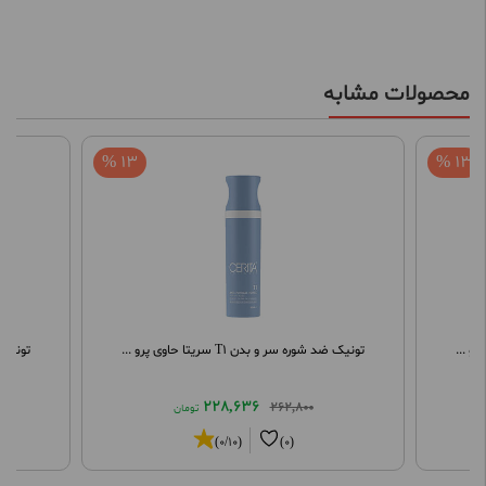
محصولات مشابه
13 %
13 %
تونیک ضد شوره سر و بدن T1 سریتا حاوی پرو ...
تونیک ضد ش
228,636
262,800
تومان
(0/10)
(0)