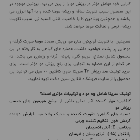
کارایی خود عوامل مؤثر در ریزش مو را از بین می برد. بیوتین موجود در
این محصول سبب تقویت ساقه و ریشه موها شده و به آنها انرژی می
بخشد و همچنین ویتامین E با خاصیت آنتی اکسیدانی، سبب تقویت
ریشه، نرمی و لطافت موها خواهد شد.
همچنین، با تقویت فولیکول های مو، رویش مجدد موها صورت گرفته و
موهایی پر پشت خواهید داشت. عصاره های گیاهی به کار رفته در این
محصول شامل نعناع، مریم گلی، بابونه، گزنه و رزماری می باشد، که
هر کدام از این عصاره به تنهایی برای رفع ریزش مو مؤثر است. برای
خرید تونیک ضد ریزش T2 سریتا حاوی کافئین 60 میل می توانید این
محصول را از سایت فروشگاه آنلاین سین دخت تهیه نمایید.
تونیک سریتا شامل چه مواد و ترکیبات مؤثری است؟
کافئین: مهار کننده آثار منفی ناشی از ترشح هورمون های جنسی
ریزش مو
عصاره های گیاهی: تقویت کننده و محرک رشد مو، افزایش دهنده
گردش خون، تنظیم کننده چربی
ویتامین E: آنتی اکسیدان
پانتنول (B5): انرژی رسان و آبرسان