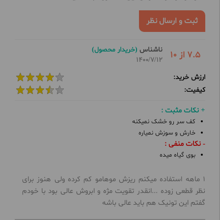
ثبت و ارسال نظر
ناشناس
(خریدار محصول)
7.5 از 10
1400/7/12
ارزش خرید:
کیفیت:
+ نکات مثبت :
کف سر رو خشک نمیکنه
خارش و سوزش نمیاره
- نکات منفی :
بوی گیاه میده
1 ماهه استفاده میکنم ریزش موهامو کم کرده ولی هنوز برای
نظر قطعی زوده ...انقدر تقویت مژه و ابروش عالی بود با خودم
گفتم این تونیک هم باید عالی باشه