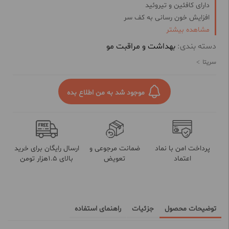
دارای کافئین و تیروئید
افزایش خون رسانی به کف سر
تغذیه ریشه مو
مشاهده بیشتر
مناسب انواع ریزش مو (کم کاری تیروئید و پس از زایمان)
دسته بندی:
بهداشت و مراقبت مو
محرک رشد مو با خاصیت انرژی رسانی به فولیکول مو
سریتا
تنظیم چربی
خنک کننده و ضد التهاب
موجود شد به من اطلاع بده
پرداخت امن با نماد
ضمانت مرجوعی و
ارسال رایگان برای خرید
اعتماد
تعویض
بالای 1.5هزار تومن
توضیحات محصول
جزئیات
راهنمای استفاده