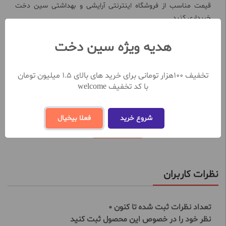
قیمت مناسب از فروشگاه اینترنتی آرایشی و بهداشتی سین دخت
خریداری کنید.
از ویژگی های اصلی کاندوم خاردار و شیاردار چرچیلز مدل Round Seven
حاوی ماده تاخیری مضاعف بسته 12 عددی:
هدیه ویژه سین دخت
مدل خاردار و شیاردار
با جنس لاتکس 100 درصد طبیعی
تخفیف 100هزار تومانی برای خرید های بالای 1.5 میلیون تومان
حاوی ژل روان کننده، ماده تاخیری و اسانس وانیل
حفظ بهداشت و سلامتی جنسی
با کد تخفیف welcome
جلوگیری از بارداری در هنگام نزدیکی
با خاصیت ارتجاعی بالا
تاخیر در انزال
شروع خرید
فعلا بیخیال
مشاهده بیشتر
نظرات کاربران
تعداد نظرات ثبت شده تا کنون 0
نظر خود را در خصوص این محصول ثبت کنید