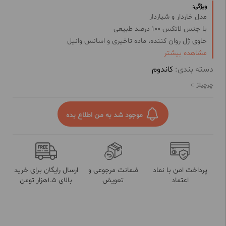
ویژگی:
مدل خاردار و شیاردار
با جنس لاتکس 100 درصد طبیعی
حاوی ژل روان کننده، ماده تاخیری و اسانس وانیل
مشاهده بیشتر
حفظ بهداشت و سلامتی جنسی
جلوگیری از بارداری در هنگام نزدیکی
دسته بندی:
کاندوم
با خاصیت ارتجاعی بالا
چرچیلز
تاخیر در انزال
موجود شد به من اطلاع بده
پرداخت امن با نماد
ضمانت مرجوعی و
ارسال رایگان برای خرید
اعتماد
تعویض
بالای 1.5هزار تومن