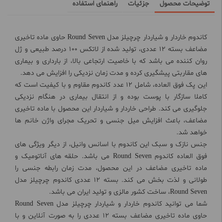
توضیحات محصول
جزئیات
راهنمای استفاده
کاندوم خاردار و شیاردار چرچیلز مدل Round Seven حاوی ماده تاخیری
مضاعف بسته 12 عددی، تولید شده از لاتکس 100 درصد طبیعی و ژل
روان کننده می باشد که با خاصیت ارتجاعی بالا، از بارداری و بیماری
های مقاربتی پیشگیری کرده و مدت زمان نزدیکی را افزایش می دهد.
این پک فوق العاده، شامل 12 عدد کاندوم مقاوم و با کیفیت است که
کاملا سازگار با پوست بوده و از انتقال بیماری در هنگام نزدیکی
جلوگیری می کند. طراحی خاردار و شیاردار این محصول با ماده تاخیری
مضاعف، باعث افزایش میل جنسی و تحریک مجرای واژن خانم ها
خواهد شد.
جنس نازک و سبک این کاندوم با اسانس وانیل، از دیگر ویژگی های
فوق العاده کاندوم Round Seven می باشد. حلقه های آناتومیک و
ماده تاخیری مضاعف در این محصول، مدت زمان رابطه جنسی را
طولانی و لذت بخش می کند. بسته 12 عددی کاندوم چرچیلز مدل
Round Seven، ساخت کشور مالزی و تولید ایران می باشد.
شما می توانید کاندوم خاردار و شیاردار چرچیلز مدل Round Seven
حاوی ماده تاخیری مضاعف بسته 12 عددی را به صورت آنلاین و با