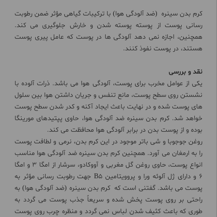
کرم بدن سینره (ضد آلودگی هوا) با ترکیبات گیاهی مؤثر ضمن رطوبت
رسانی پوست از پوسته پوسته شدن و خارش جلوگیری می کند.
همچنین، اجازه نمی دهد آلودگی ها در پوست که عامل پیری پوست
هستند، در پوست نفوذ کنند.
نقد و بررسی
یکی از عوامل مخرب برای پوست، آلودگی هوا می باشد. ذرات آلوده با
نشستن روی سطح پوست، مانع تنفس و جریان داشتن هوا بین سلول
های پوست شده و در نهایت باعث ایجاد آکنه و کدر شدن سطح پوست
خواهد شد. کرم بدن سینره ضد آلودگی هوا، حاوی پپتیدهای مورینگا
بوده و از پوست بدن در برابر آلودگی هوا محافظت می کند.
روغن جوجوبا و شی باتر موجود در این کرم بدن، نرمی و لطافت پوست
را به ارمغان می آورد. همچنین کرم بدن سینره ضد آلودگی هوا مناسب
انواع پوست، حاوی روغن گل مغربی و آووکادو، سرشار از امگا 3 و امگا
6 و دارای ژل آلوئه ورا و پروویتامین B5 جهت رطوبت رسانی مؤثر به
پوست می باشد. گفتنی است که کرم بدن سینره (ضد آلودگی هوا) به
راحتی بر روی پوست پخش شده و سریعاً جذب پوست می گردد به
طوری که باعث کثیف شدن لباس نمی گردد و منظره چرب روی پوست