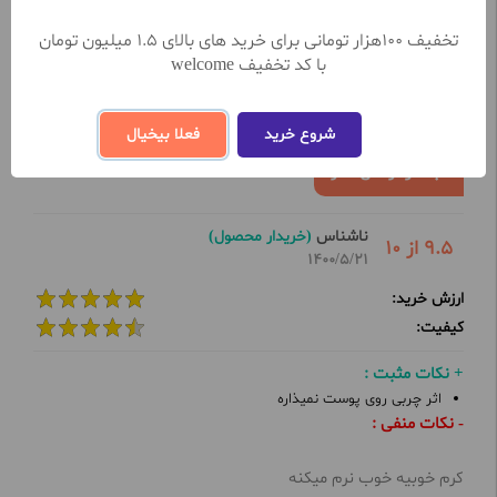
نظرات کاربران
تخفیف 100هزار تومانی برای خرید های بالای 1.5 میلیون تومان
با کد تخفیف welcome
تعداد نظرات ثبت شده تا کنون 2
نظر خود را در خصوص این محصول ثبت کنید
شروع خرید
فعلا بیخیال
ثبت و ارسال نظر
ناشناس
(خریدار محصول)
9.5 از 10
1400/5/21
ارزش خرید:
کیفیت:
+ نکات مثبت :
اثر چربی روی پوست نمیذاره
- نکات منفی :
کرم خوبیه خوب نرم میکنه