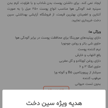
ایجاد نمی کند. برای داشتن پوست بدن شاداب و با طراوت، کرم بدن
سینره ضد آلودگی هوا مناسب انواع پوست 250 میل را به صورت
آنلاین و اطمینان بهترین قیمت، از فروشگاه آرایشی بهداشتی سین
دخت خریداری نمایید.
ویژگی ها:
دارای پپتیدهای مورینگا برای محافظت پوست در برابر آلودگی هوا
حاوی شی باتر و روغن جوجوبا
نرم کننده پوست
رفع التهاب و خارش
دارای روغن آووکادو و گل مغربی
حاوی امگا 3 و 6
سرشار از پروویتامین B5 و آلوئه ورا
مرطوب کننده
بدون تست حیوانی
مشاهده بیشتر
هدیه ویژه سین دخت