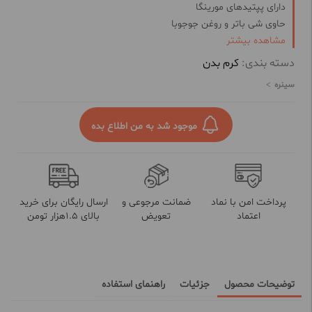
دارای پپتیدهای مورینگا
حاوی شی باتر و روغن جوجوبا
مشاهده بیشتر
نرم کننده پوست
رفع التهاب و خارش
دسته بندی:
کرم بدن
دارای روغن آووکادو و گل مغربی
سینره
حاوی امگا 3 و 6
سرشار از پروویتامین B5 و آلوئه ورا
موجود شد به من اطلاع بده
پرداخت امن با نماد
ضمانت مرجوعی و
ارسال رایگان برای خرید
اعتماد
تعویض
بالای 1.5هزار تومن
توضیحات محصول
جزئیات
راهنمای استفاده