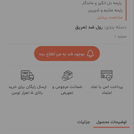
رایحه دل انگیز و ماندگار
رایحه ملایم و شیرین
مشاهده بیشتر
خواص ضد باکتری
دسته بندی:
رول ضد تعریق
سینره
موجود شد به من اطلاع بده
پرداخت امن با نماد
ضمانت مرجوعی و
ارسال رایگان برای خرید
اعتماد
تعویض
بالای 1.5هزار تومن
توضیحات محصول
جزئیات