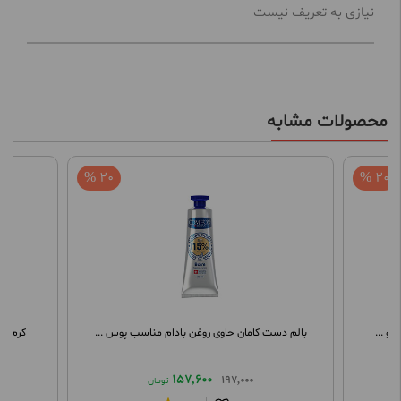
نیازی به تعریف نیست
محصولات مشابه
20 %
20 %
و ...
بالم دست کامان حاوی روغن بادام مناسب پوس ...
کرم مرطو
157,600
197,000
تومان