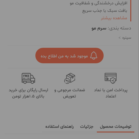
افزایش درخشندگی و شفافیت مو
بافت سبک با جذب سریع
مشاهده بیشتر
ترمیم و احیا کننده مو های اسیب دیده و شکننده
خاصیت حالت دهندگی و نرم کنندگی مو
دسته بندی:
سرم مو
خواص انتی اکسیدانی با ویتامین E
سینره
مغذی و تقویت کننده مو با روغن ارگان طبیعی
موجود شد به من اطلاع بده
پرداخت امن با نماد
ضمانت مرجوعی و
ارسال رایگان برای خرید
اعتماد
تعویض
بالای 1.5هزار تومن
توضیحات محصول
جزئیات
راهنمای استفاده