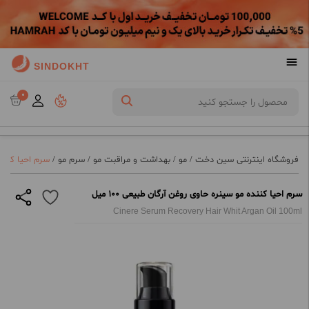
SINDOKHT
0
فروشگاه اینترنتی سین دخت
/
مو
/
بهداشت و مراقبت مو
/
سرم مو
/
سرم احیا کننده 
سرم احیا کننده مو سینره حاوی روغن آرگان طبیعی 100 میل
Cinere Serum Recovery Hair Whit Argan Oil 100ml