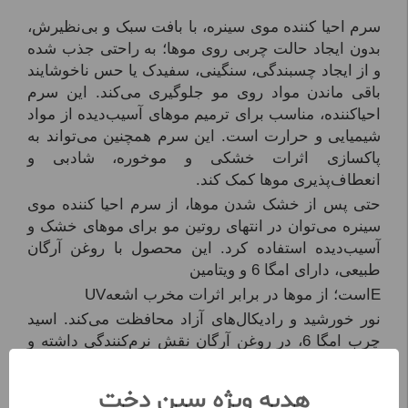
سرم احیا کننده موی سینره، با بافت سبک و بی‌نظیرش،
بدون ایجاد حالت چربی روی موها؛ به راحتی جذب شده
و از ایجاد چسبندگی، سنگینی، سفیدک یا حس ناخوشایند
باقی‌ ماندن مواد روی مو جلوگیری می‌کند. این سرم
احیاکننده، مناسب برای ترمیم موهای آسیب‌دیده از مواد
شیمیایی و حرارت است. این سرم همچنین می‌تواند به
پاکسازی اثرات خشکی و موخوره، شادبی و
انعطاف‌پذیری موها کمک کند.
حتی پس از خشک شدن موها، از سرم احیا کننده موی
سینره می‌توان در انتهای روتین مو برای موهای خشک و
آسیب‌دیده استفاده کرد. این محصول با روغن آرگان
طبیعی، دارای امگا 6 و ویتامین
E
است؛ از موها در برابر اثرات مخرب اشعه
UV
نور خورشید و رادیکال‌های آزاد محافظت می‌کند. اسید
چرب امگا 6، در روغن آرگان نقش نرم‌کنندگی داشته و
به حالت‌دهی موها کمک می‌کند.
سرم احیا کننده سینره، علاوه بر جلوگیری از الکتریسیته
هدیه ویژه سین دخت