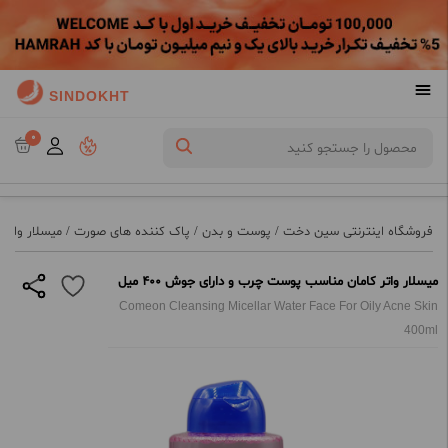
SINDOKHT
0
فروشگاه اینترنتی سین دخت
/
پوست و بدن
/
پاک کننده های صورت
/
میسلار واتر
میسلار واتر کامان مناسب پوست چرب و دارای جوش 400 میل
Comeon Cleansing Micellar Water Face For Oily Acne Skin
400ml