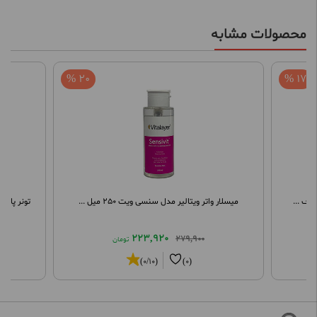
محصولات مشابه
20 %
17 %
میسلار واتر ویتالیر مدل سنسی ویت 250 میل ...
تونر پاک
223,920
279,900
تومان
(0/10)
(0)