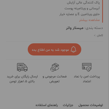
پاک کنندگی عالی آرایش
آبرسانی و ویتامینه پوست
حاوی ویتامین E و عصاره خیار
مشاهده بیشتر
جلوگیری از خشکی و کشیدگی پوست
روشن و شفاف کردن پوست
دسته بندی:
میسلار واتر
التیام پوست حساس
کامان
بهبود لک و جوش
موجود شد به من اطلاع بده
پرداخت امن با نماد
ضمانت مرجوعی و
ارسال رایگان برای خرید
اعتماد
تعویض
بالای 1.5هزار تومن
توضیحات محصول
جزئیات
راهنمای استفاده