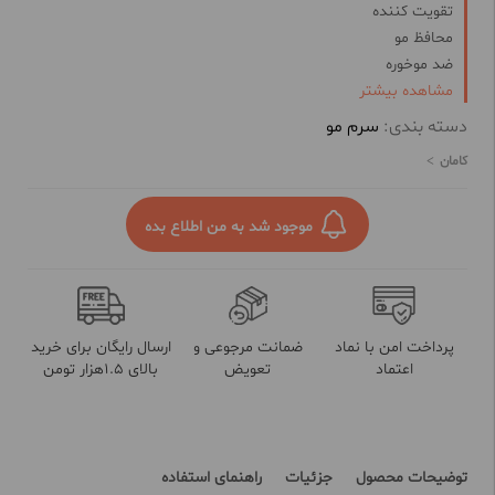
تقویت کننده
محافظ مو
ضد موخوره
نرم کننده
مشاهده بیشتر
ویتامینه
دسته بندی:
سرم مو
حاوی کراتین و آرگان
کامان
مناسب انواع مو
موجود شد به من اطلاع بده
پرداخت امن با نماد
ضمانت مرجوعی و
ارسال رایگان برای خرید
اعتماد
تعویض
بالای 1.5هزار تومن
توضیحات محصول
جزئیات
راهنمای استفاده