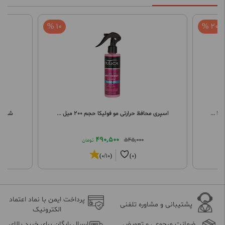
10 %
20 %
.
اسپری محافظ حرارتی مو فولیکا حجم 200 میل ...
شامپو 
490,500
545,000
تومان
(0/10)
(0)
پرداخت ایمن با نماد اعتماد
پشتیبانی و مشاوره تلفنی
الکترونیک
ضمانت مرجوعی و تعویض
ارسال رایگان برای خرید بالای