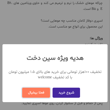
چراکه موهای خشک را نرم و ترمیم می کند و حاوی ویتامین های B6،
E و B5 است.
اسپری دوفاز کامان مناسب چه موهایی است؟
این محصول برای انواع مو مناسب است.
ویژگی ها:
تقویت کننده
محافظ مو در مقابل حرارت
هدیه ویژه سین دخت
جلوگیری از موخوره و وز مو
نرم کننده و آبرسان مو
حاوی ویتامین
تخفیف 100هزار تومانی برای خرید های بالای 1.5 میلیون تومان
دارای کراتین، عصاره کالاندولا و آرگان
با کد تخفیف welcome
ضد خشکی مو
مناسب انواع مو
شروع خرید
فعلا بیخیال
طرز استفاده از اسپری دوفاز کامان
پس از حمام و قبل از سشوار کردن، روی موها اسپری نمایید.