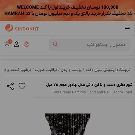
SINDOKHT
0
فروشگاه اینترنتی سین دخت
/
پوست و بدن
/
مراقبت صورت
/
مرطوب کننده و آبرس
کرم عطری دست و ناخن دافی مدل جادور حجم 75 میل
Dafi Cream Perfume Hand and Nail Jadore 75ml