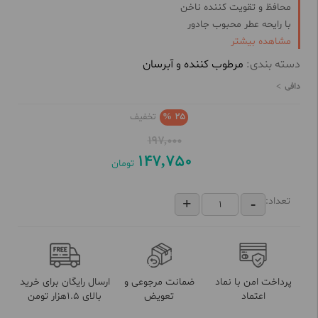
محافظ و تقویت کننده ناخن
با رایحه عطر محبوب جادور
مشاهده بیشتر
ضد خشکی پوست
حاوی روغن آرگان، شی باتر و ویتامین
دسته بندی:
مرطوب کننده و آبرسان
مناسب انواع پوست
دافی
25 %
تخفیف
197,000
147,750
تومان
تعداد:
پرداخت امن با نماد
ضمانت مرجوعی و
ارسال رایگان برای خرید
اعتماد
تعویض
بالای 1.5هزار تومن