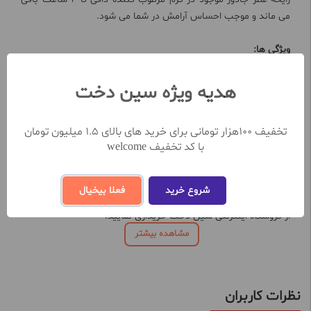
می ماند و موجب احساس آرامش در شما می شود.
ویژگی ها:
مرطوب کننده پوست
محافظ و تقویت کننده ناخن
هدیه ویژه سین دخت
با رایحه عطر محبوب جادور
ضد خشکی پوست
تخفیف 100هزار تومانی برای خرید های بالای 1.5 میلیون تومان
حاوی روغن آرگان، شی باتر و ویتامین
با کد تخفیف welcome
مناسب انواع پوست
خرید کرم عطری دست و ناخن دافی مدل جادور حجم 75 میل را می
شروع خرید
فعلا بیخیال
توانید با تخفیف برای نرم و لطیف شدن پوست دست و تقویت ناخن
از فروشگاه اینترنتی سین دخت خریداری نمایید.
مشاهده بیشتر
نظرات کاربران