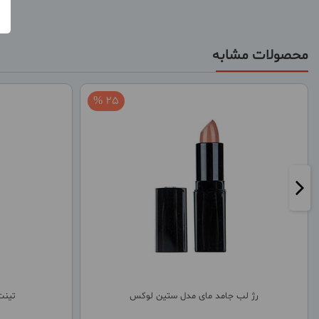
محصولات مشابه
25 %
رژ لب جامد مای مدل ستین لوکس
تینت