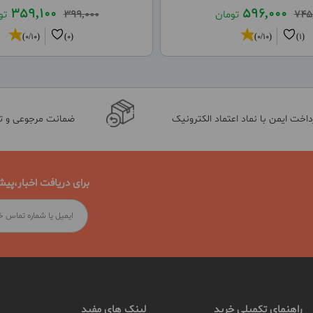
359,100
596,000
745
تومان
399,000
تو
(0/10)
(0)
(0/10)
(1)
داخت ایمن با نماد اعتماد الکترونیک
ضمانت مرجوعی و 
برای دریافت اخبار،پیش
راهنمای تکمیلی خرید
لینک های مفید