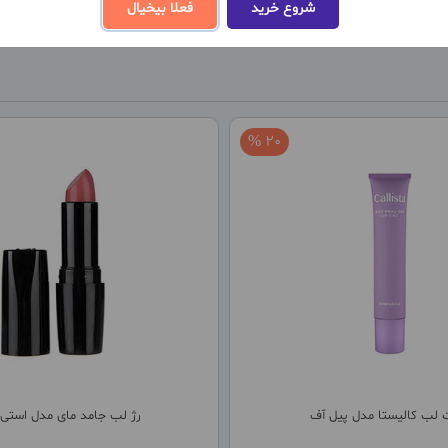
شروع خرید
فعلا بیخیال
20 %
 لب کالیستا مدل پیل آف
رژ لب جامد مای مدل استی