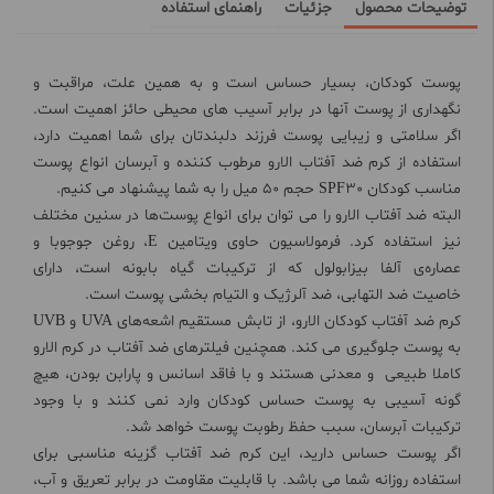
توضیحات محصول
جزئیات
راهنمای استفاده
پوست کودکان، بسیار حساس است و به همین علت، مراقبت و
نگهداری از پوست آنها در برابر آسیب های محیطی حائز اهمیت است.
اگر سلامتی و زیبایی پوست فرزند دلبندتان برای شما اهمیت دارد،
استفاده از کرم ضد آفتاب الارو مرطوب کننده و آبرسان انواع پوست
مناسب کودکان SPF30 حجم 50 میل را به شما پیشنهاد می کنیم.
البته ضد آفتاب الارو را می توان برای انواع پوست‌ها در سنین مختلف
نیز استفاده کرد. فرمولاسیون حاوی ویتامین E، روغن جوجوبا و
عصاره‌ی آلفا بیزابولول که از ترکیبات گیاه بابونه است، دارای
خاصیت ضد التهابی، ضد آلرژیک و التیام بخشی پوست است.
کرم ضد آفتاب کودکان الارو، از تابش مستقیم اشعه‌های UVA و UVB
به پوست جلوگیری می کند. همچنین فیلترهای ضد آفتاب در کرم الارو
کاملا طبیعی و معدنی هستند و با فاقد اسانس و پارابن بودن، هیچ
گونه آسیبی به پوست حساس کودکان وارد نمی کنند و با وجود
ترکیبات آبرسان، سبب حفظ رطوبت پوست خواهد شد.
اگر پوست حساس دارید، این کرم ضد آفتاب گزینه مناسبی برای
استفاده روزانه شما می باشد. با قابلیت مقاومت در برابر تعریق و آب،