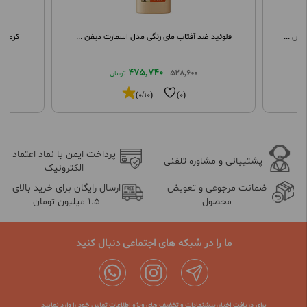
وس ...
فلوئید ضد آفتاب مای رنگی مدل اسمارت دیفن ...
کرم مرطو
475,740
528,600
تومان
(0/10)
(0)
پرداخت ایمن با نماد اعتماد
پشتیبانی و مشاوره تلفنی
الکترونیک
ضمانت مرجوعی و تعویض
ارسال رایگان برای خرید بالای
محصول
1.5 میلیون تومان
ما را در شبکه های اجتماعی دنبال کنید
برای دریافت اخبار،پیشنهادات و تخفیف های ویژه اطلاعات تماس خود را وارد نمایید