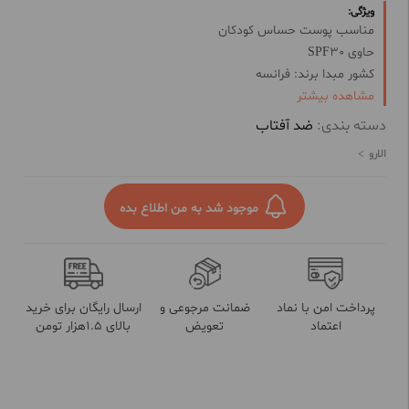
ویژگی:
مناسب پوست حساس کودکان
حاوی SPF30
کشور مبدا برند: فرانسه
مشاهده بیشتر
محافظت از پوست در برابر اشعه های مضر
حاوی ترکیبات رطوبت رسان
دسته بندی:
ضد آفتاب
ضد حساسیت
الارو
حاوی مواد مغذی
ضد آب و تعریق
بدون رنگ
موجود شد به من اطلاع بده
پرداخت امن با نماد
ضمانت مرجوعی و
ارسال رایگان برای خرید
اعتماد
تعویض
بالای 1.5هزار تومن