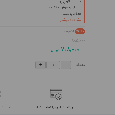
مناسب انواع پوست
آبرسان و مرطوب کننده
مغذی پوست
مشاهده بیشتر
مناسب گردن و صورت
حاوی ویتامین
C
و هیالورونیک اسید
20 %
تخفیف
شاداب و درخشان کننده
رفع کدری پوست
885,000
محافظت از پوست در برابر اشعه های مضر
708,000
تومان
تعداد:
پرداخت امن با نماد اعتماد
ضمانت م