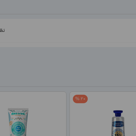
نظ
20 %