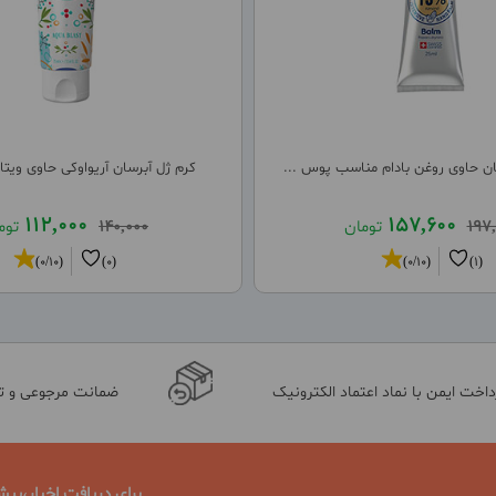
ن حاوی روغن بادام مناسب پوس ...
کرم ژل آبرسان آریواوکی حاوی ویتامین E 
112,000
157,600
197
تومان
140,000
توم
(0/10)
(0)
(0/10)
(1)
داخت ایمن با نماد اعتماد الکترونیک
ضمانت مرجوعی و 
برای دریافت اخبار،پیش