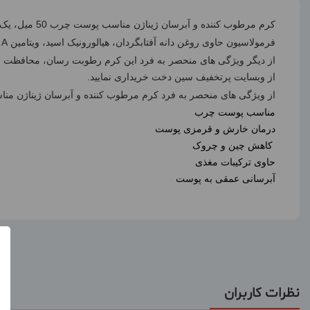
کرم مرطوب کننده و آبرسان ژیناژن مناسب پوست چرب 50 میل، یک آبرسان فوق العاده برای از بین بردن خشکی، زبری و قرمزی حاصل از التهاب پوست می باشد.
فرمولاسیون حاوی روغن دانه آفتابگردان، هیالورونیک اسید، ویتامین
A
و
از وبسایت پرتخفیف سین دخت خریداری نمایید.
از ویژگی های منحصر به فرد کرم مرطوب کننده و آبرسان ژیناژن مناسب 
مناسب پوست چرب
درمان خارش و قرمزی پوست
کاهش چین و چروک
حاوی ترکیبات مغذی
آبرسانی عمقی به پوست
نظرات کاربران