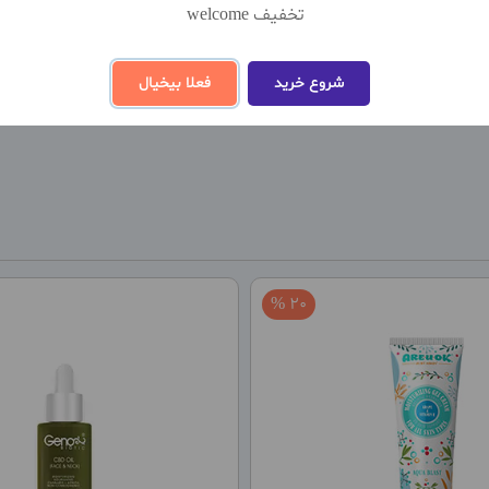
تخفیف welcome
نظ
شروع خرید
فعلا بیخیال
20 %