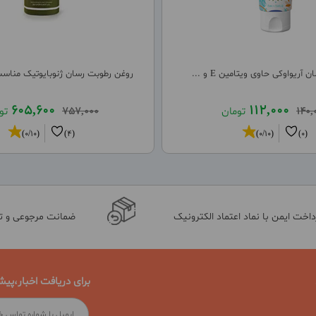
 آریواوکی حاوی ویتامین E و ...
روغن رطوبت رسان ژنوبایوتیک مناسب
605,600
112,000
140,
تومان
757,000
تو
(0/10)
(4)
(0/10)
(0)
داخت ایمن با نماد اعتماد الکترونیک
ضمانت مرجوعی و 
برای دریافت اخبار،پیش