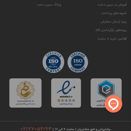
فروش در سین دخت
وبلاگ سین دخت
شیوه های پرداخت
رویه ارسال سفارش
رویه‌های بازگرداندن کالا
قوانین خرید از سایت
02177054193
پشتیبانی و امور مشتریان ( ساعت 9 الی 17 )