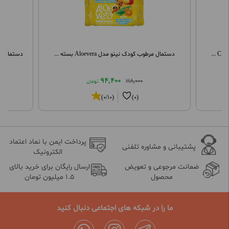
دستمال مرطوب کودک نینو مدل Aloevera بسته ...
دستمال مرطوب داف
94,400
118,000
تومان
(0/10)
(0)
پرداخت ایمن با نماد اعتماد
پشتیبانی و مشاوره تلفنی
الکترونیک
ضمانت مرجوعی و تعویض
ارسال رایگان برای خرید بالای
محصول
1.5 میلیون تومان
ما را در شبکه های اجتماعی دنبال کنید