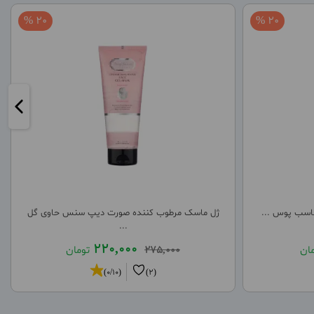
20 %
20 %
ناسب پوس ...
ژل ماسک مرطوب کننده صورت دیپ سنس حاوی گل
...
220,000
مان
275,000
تومان
(0/10)
(2)