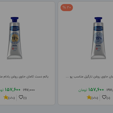
20 %
ن حاوی روغن نارگیل مناسب پو ...
بالم دست کامان حاوی روغن بادام م
157,600
157,600
197
تومان
197,000
تو
(0/10)
(1)
(0/10)
(0)