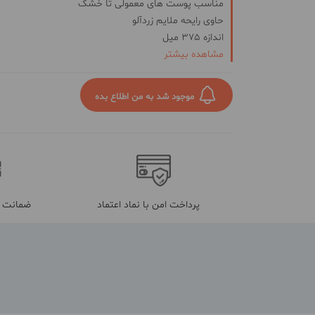
مناسب پوست های معمولی تا خشک
حاوی رایحه ملایم زردآلو
اندازه 375 میل
مشاهده بیشتر
نوع محفظه نگهدارنده: پمپی
ساخت ایران
موجود شد به من اطلاع بده
پرداخت امن با نماد اعتماد
ضمانت م