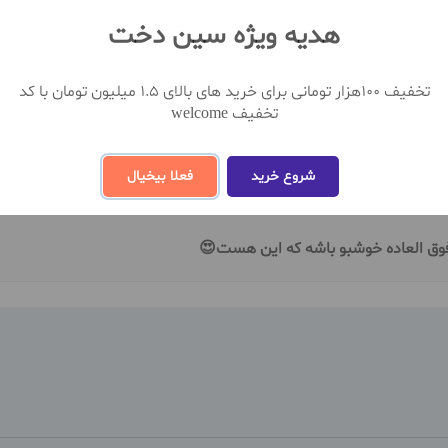
نظ
هدیه ویژه سین دخت
تخفیف 100هزار تومانی برای خرید های بالای 1.5 میلیون تومان با کد
تخفیف welcome
- نکات منفی :
شروع خرید
فعلا بیخیال
 فوق العاده خوشبو باشه که این هست😍