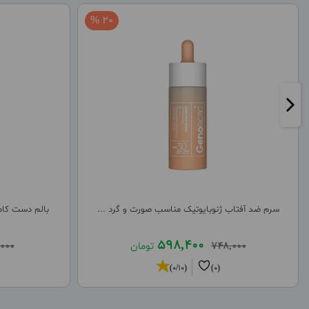
20 %
سرم ضد آفتاب ژنوبایوتیک مناسب صورت و گرد ...
بالم دست کاما
598,400
748,000
تومان
,000
(0/10)
(0)