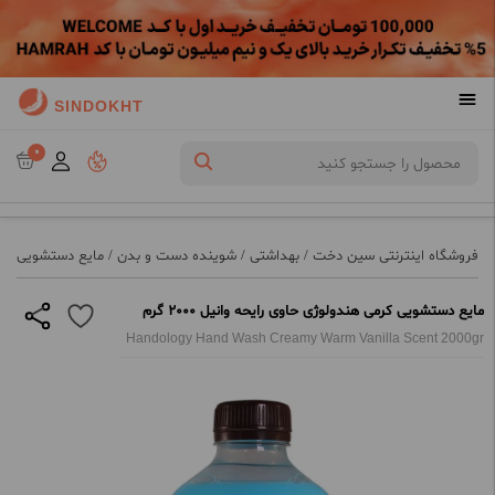
SINDOKHT
0
فروشگاه اینترنتی سین دخت
/
بهداشتی
/
شوینده دست و بدن
/
مایع دستشویی
/
م
مايع دستشویی کرمی هندولوژی حاوی رایحه وانیل 2000 گرم
Handology Hand Wash Creamy Warm Vanilla Scent 2000gr