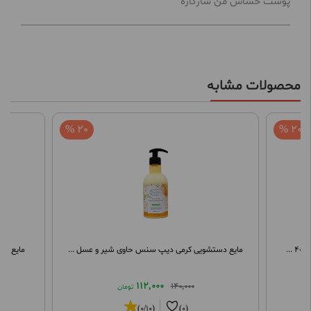
پوست حساس من سازگاره
محصولات مشابه
20 %
20 %
.
مایع دستشویی کرمی دیپ سنس حاوی شیر و عسل ...
مایع دس
112,000
140,000
تومان
(0/10)
(0)