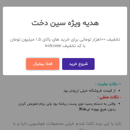
تعداد نظرات ثبت شده تا کنون 1
نظر خود را در خصوص این محصول ثبت کنید
هدیه ویژه سین دخت
ثبت و ارسال نظر
تخفیف 100هزار تومانی برای خرید های بالای 1.5 میلیون تومان
با کد تخفیف welcome
سعیده اصغری
(خریدار محصول)
7.5 از 10
1400/7/13
شروع خرید
فعلا بیخیال
ارزش خرید:
کیفیت:
+ نکات مثبت :
از قیمت فروشگاه خیلی ارزونتر بود
- نکات منفی :
وقتی به دستم رسید توی پست ریخته بود ولی برام تعویض کردن
بدون هیچ بهونه ای🙏🌺
تازه با این برند آشنا شدم خیلی محصولات خوشبویی داره و با