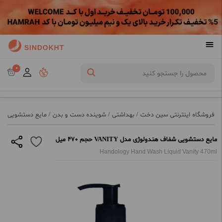
SINDOKHT
0
فروشگاه اینترنتی سین دخت
/
بهداشتی
/
شوینده دست و بدن
/
مایع دستشویی
/
م
مایع دستشویی شفاف هندولوژی مدل VANITY حجم 470 میل
Handology Hand Wash Liquid Vanity 470ml