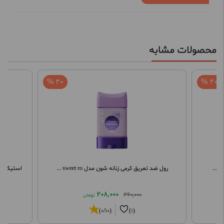
محصولات مشابه
20 %
20 %
رول ضد تعریق کرمی زنانه شون مدل sweet ro ...
استیک صابون
208,000
260,000
تومان
(0/10)
(1)