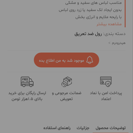
مناسب لباس های سفید و مشکی
بدون ایجاد لک سفید یا زرد روی لباس
با رایحه ملایم و انرژی بخش
مشاهده بیشتر
قابل استفاده در تمامی فصول سال
ضد تعریق و خوشبو کننده بدن
دسته بندی:
رول ضد تعریق
برطرف کننده بوی ناخوشایند عرق
هیدرودرم
نرم کننده و لطافت بخش پوست
با ماندگاری 48 ساعته
حاوی ژل آلوئه ورا، گلیسیرین، عصاره کتان، عصاره میموزا و بیزابولول
موجود شد به من اطلاع بده
فاقد الکل
پرداخت امن با نماد
ضمانت مرجوعی و
ارسال رایگان برای خرید
اعتماد
تعویض
بالای 1.5هزار تومن
توضیحات محصول
جزئیات
راهنمای استفاده