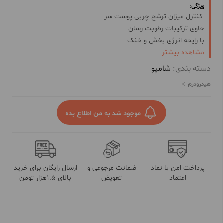
ویژگی:
کنترل میزان ترشح چربی پوست سر
حاوی ترکیبات رطوبت رسان
با رایحه انرژی بخش و خنک
مشاهده بیشتر
مناسب برای شستشو سر و بدن و صورت
شامپو سه کاره صورت و بدن
دسته بندی:
شامپو
با قدرت پاک کنندگی بالا
هیدرودرم
مناسب استفاده روزانه آقایان
سازگار با PH پوست و مو
رطوبت رسانی به پوست و مو
موجود شد به من اطلاع بده
مناسب حمام کردن بعد از فعالیت های ورزشی
پرداخت امن با نماد
ضمانت مرجوعی و
ارسال رایگان برای خرید
اعتماد
تعویض
بالای 1.5هزار تومن