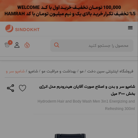
SINDOKHT
0
فروشگاه اینترنتی سین دخت
/
مو
/
بهداشت و مراقبت مو
/
شامپو
/
شامپو سر و بدن 
شامپو سر و بدن و اصلاح صورت آقایان هیدرودرم مدل انرژی
بخش 300 میل
Hydroderm Hair and Body Wash Men 3in1 Energizing and
Refreshing 300ml