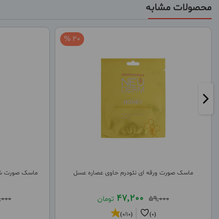
محصولات مشابه
20 %
ماسک صورت ورقه ای نئودرم حاوی عصاره عسل
ماسک صورت شکر
47,200
59,000
تومان
,000
(0/10)
(0)