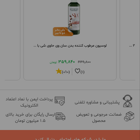
.
لوسیون مرطوب کننده بدن سان وی حاوی شی با ...
اس
359,840
449,800
تومان
(0/10)
(1)
پرداخت ایمن با نماد اعتماد
پشتیبانی و مشاوره تلفنی
الکترونیک
ضمانت مرجوعی و تعویض
ارسال رایگان برای خرید بالای
محصول
1.5 میلیون تومان
ما را در شبکه های اجتماعی دنبال کنید