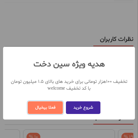
نظرات کاربران
تعداد نظرات ثبت شده تا کنون 0
هدیه ویژه سین دخت
نظر خود را در خصوص این محصول ثبت کنید
تخفیف 100هزار تومانی برای خرید های بالای 1.5 میلیون تومان
ثبت و ارسال نظر
با کد تخفیف welcome
شروع خرید
فعلا بیخیال
محصولات مشابه
10 %
19 %