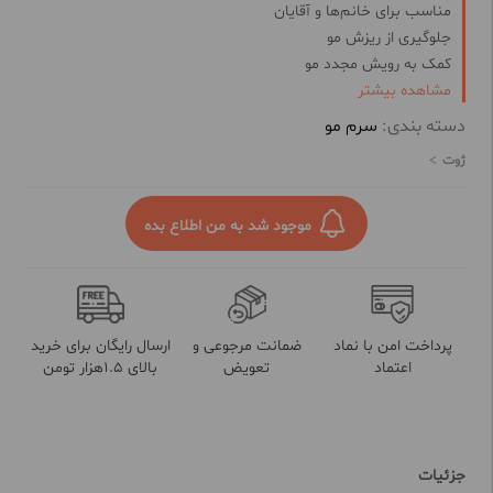
مناسب برای خانم‌ها و آقایان
جلوگیری از ریزش مو
کمک به رویش مجدد مو
مشاهده بیشتر
تقویت کننده ریشه مو
افزایش گردش خون در پوست سر
دسته بندی:
سرم مو
حاوی ترکیبات گیاهی و مواد مغذی
ژوت
بدون ایجاد چربی و سنگینی مو
مناسب برای انواع مو
موجود شد به من اطلاع بده
پرداخت امن با نماد
ضمانت مرجوعی و
ارسال رایگان برای خرید
اعتماد
تعویض
بالای 1.5هزار تومن
جزئیات