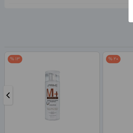
13 %
20 %