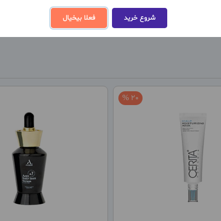
شروع خرید
فعلا بیخیال
20 %