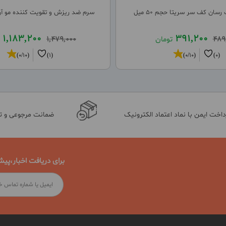
سان کف سر سریتا حجم 50 میل
سرم ضد ریزش و تقویت کننده مو آراکسین
1,183,200
391,200
489
تومان
1,479,000
(0/10)
(1)
(0/10)
(0)
داخت ایمن با نماد اعتماد الکترونیک
ضمانت مرجوعی و 
برای دریافت اخبار،پیش