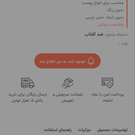
مناسب برای انواع پوست
بدون رنگ
بدون ایجاد حس چربی
مشاهده بیشتر
مرطوب کننده و آبرسان
کمک به شادابی و طراوت پوست
دسته بندی:
ضد آفتاب
حافظت بالا در برابر اشعه UVA و UVB
ژوت
موجود شد به من اطلاع بده
پرداخت امن با نماد
ضمانت مرجوعی و
ارسال رایگان برای خرید
اعتماد
تعویض
بالای 1.5هزار تومن
توضیحات محصول
جزئیات
راهنمای استفاده