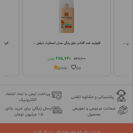
وس ...
فلوئید ضد آفتاب مای رنگی مدل اسمارت دیفن ...
کرم مرطو
475,740
528,600
تومان
(0/10)
(0)
پرداخت ایمن با نماد اعتماد
پشتیبانی و مشاوره تلفنی
الکترونیک
ضمانت مرجوعی و تعویض
ارسال رایگان برای خرید بالای
محصول
1.5 میلیون تومان
ما را در شبکه های اجتماعی دنبال کنید